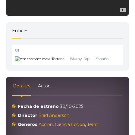
Enlaces
01
Torrent
Bluray-Rip
Español
Detalles
Actor
Fecha de estreno
30/10/2025
Director
Brad Anderson
Géneros
Acción
,
Ciencia ficción
,
Terror