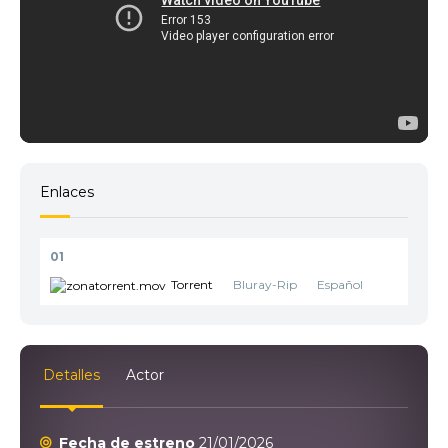
Enlaces
01
Torrent
Bluray-Rip
Español
Detalles
Actor
Fecha de estreno
21/01/2026