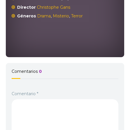
Director
Christophe Gans
Géneros
Drama
,
Misterio
,
Terror
Comentarios
0
Comentario
*