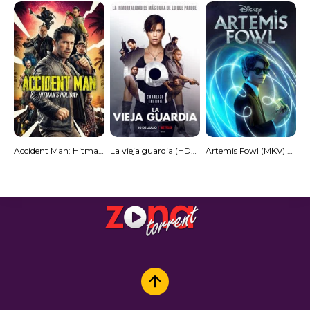
Accident Man: Hitman’s Holiday
La vieja guardia (HDRip) Torrent
Artemis Fowl (MKV) Torrent