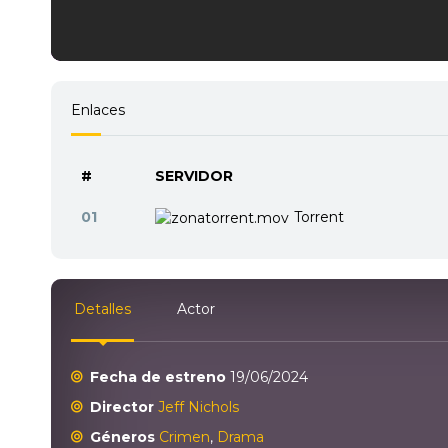
Enlaces
#
SERVIDOR
01
Torrent
Detalles
Actor
Fecha de estreno
19/06/2024
Director
Jeff Nichols
Géneros
Crimen
,
Drama