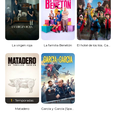
La virgen roja
La familia Benetón
El hotel de los líos. García y García 2
1
- Temporadas
Matadero
García y García [Spanish]