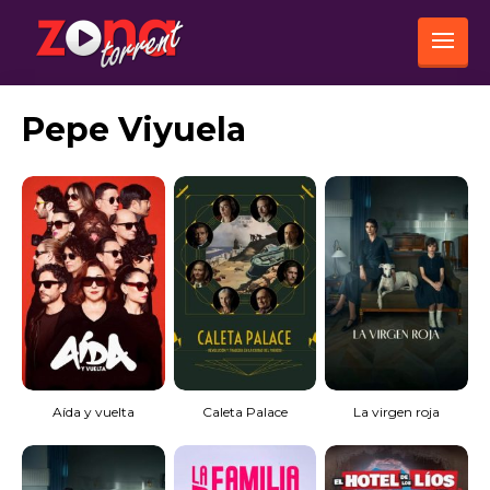
Pepe Viyuela
Aída y vuelta
Caleta Palace
La virgen roja