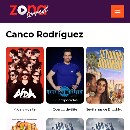
Canco Rodríguez
1
- Temporadas
Aída y vuelta
Cuerpo de élite
Sevillanas de Brooklyn [Spanish]