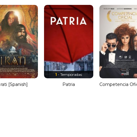
1
- Temporadas
Irati [Spanish]
Patria