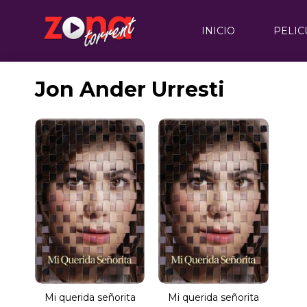
INICIO
PELIC
Jon Ander Urresti
Mi querida señorita
Mi querida señorita