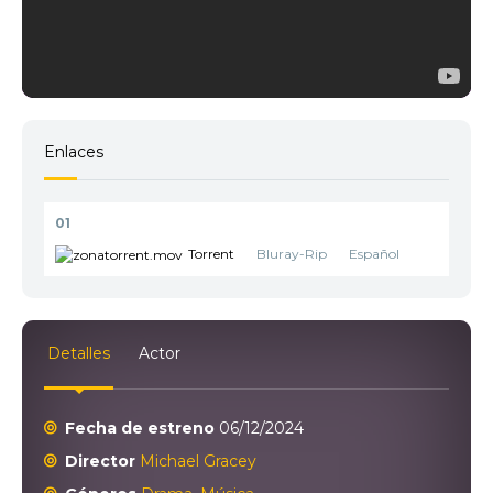
Enlaces
01
Torrent
Bluray-Rip
Español
Detalles
Actor
Fecha de estreno
06/12/2024
Director
Michael Gracey