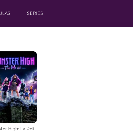
ULAS
SERIES
Monster High: La Película [Spanish]