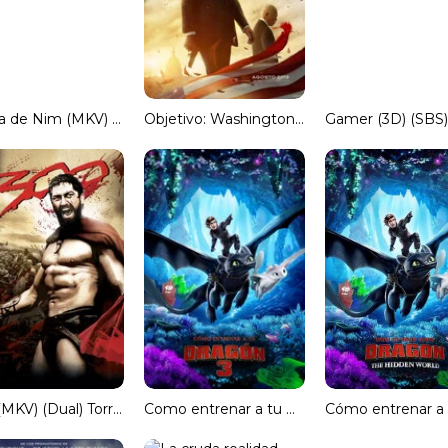
La isla de Nim (MKV) Español Torrent
Objetivo: Washington D.C. (TS-SCree) Español Torrent
300 (MKV) (Dual) Torrent
Como entrenar a tu Dragon 3 (3D) (1080p) (Dual) Torrent