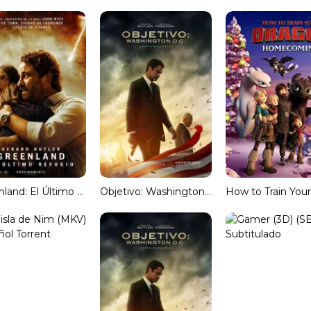
Greenland: El Último Refugio (HQ-TS) Subtitulado
Objetivo: Washington D.C. (HDRip) Español Torrent