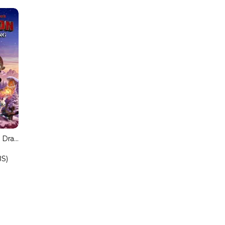
How to Train Your Dragon: Homecoming UHD 4K 2160p