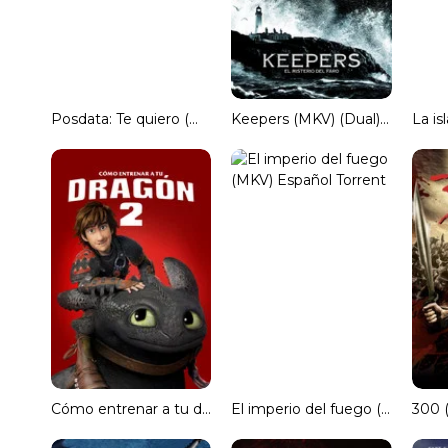
Posdata: Te quiero (MKV) Español Torrent
Keepers (MKV) (Dual) Torrent
Cómo entrenar a tu dragón 2 (3D) (SBS) Subtitulado
El imperio del fuego (MKV) Español Torrent