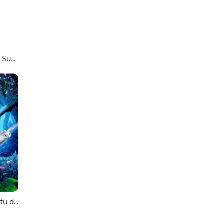
Gamer (3D) (SBS) Subtitulado
Cómo entrenar a tu dragón 3 (MKV) (Dual) Torrent