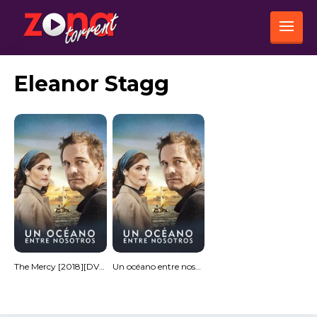
Eleanor Stagg
The Mercy [2018][DVD R2][PAL]
Un océano entre nosotros (HDRip) Español Torrent