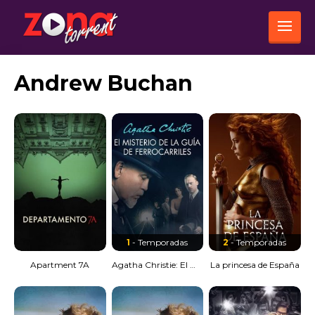
Andrew Buchan
1
- Temporadas
2
- Temporadas
Apartment 7A
Agatha Christie: El misterio de la guía de ferrocarriles
La princesa de España