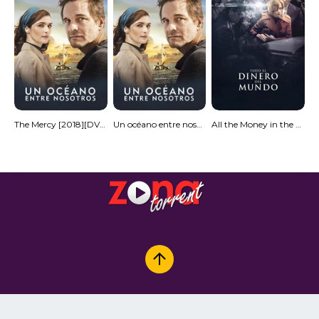
The Mercy [2018][DVD R2][PAL]
Un océano entre nosotros (HDRip) Español Torrent
All the Money in the World [2017] [DVD9] [PAL]