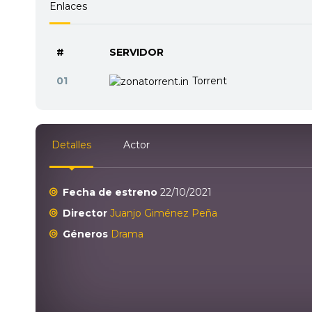
Enlaces
#
SERVIDOR
01
Torrent
Detalles
Actor
Fecha de estreno
22/10/2021
Director
Juanjo Giménez Peña
Géneros
Drama