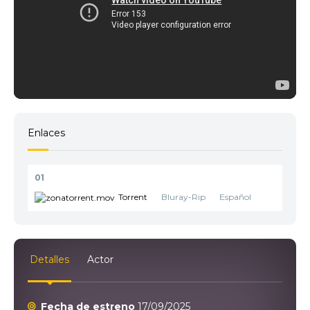
Enlaces
01
Torrent
Bluray-Rip
Español
Detalles
Actor
Fecha de estreno
17/09/2025