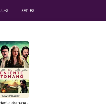
ULAS
SERIES
El teniente otomano (HDRip) Español Torrent