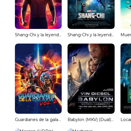
Shang-Chi y la leyenda de los Diez Anillos [Spanish]
Shang-Chi y la leyenda de los Diez Anillos [Latino]
Guardianes de la galaxia Vol. 2 (3D) (SBS) Subtitulado
Babylon (MKV) (Dual) Torrent