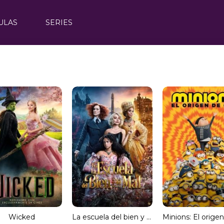
ULAS
SERIES
Wicked
La escuela del bien y del mal [Subtitulado]