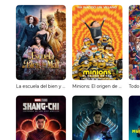
La escuela del bien y del mal [Spanish]
Minions: El origen de Gru [Subtitulado]