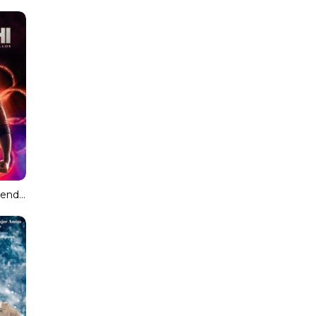
Shang-Chi y la leyenda de los Diez Anillos [Subtitulado]