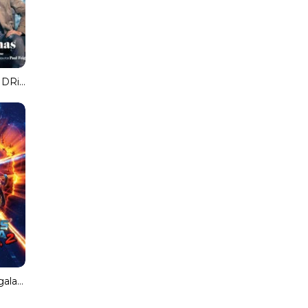
Last Christmas (HDRip) Español Torrent
Guardianes de la galaxia Vol. 2 3D (1080p) Torrent