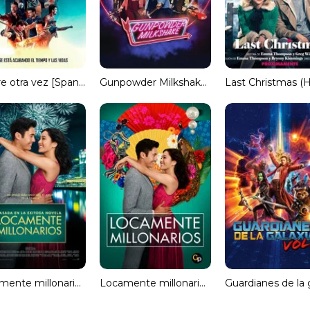
Muere otra vez [Spanish]
Gunpowder Milkshake (Cóctel explosivo) [Torrent]
Locamente millonarios (MKV) (Dial) Torrent
Locamente millonarios (HDRip) Español Torrent