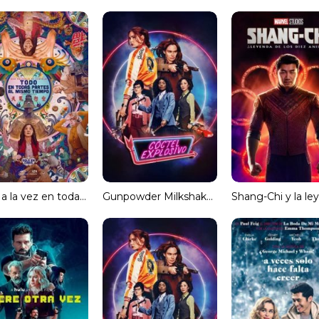
Todo a la vez en todas partes [Spanish]
Gunpowder Milkshake (Cóctel explosivo) [Spanish]