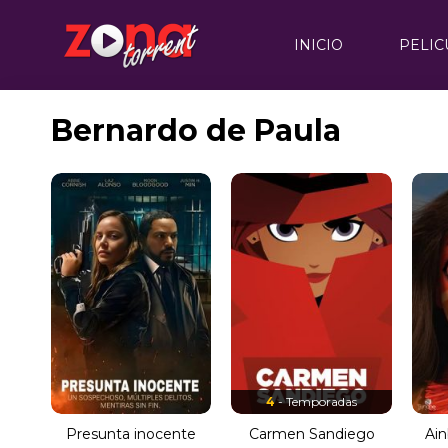
INICIO
PELIC
Bernardo de Paula
4
- Temporadas
Presunta inocente
Carmen Sandiego
Ain