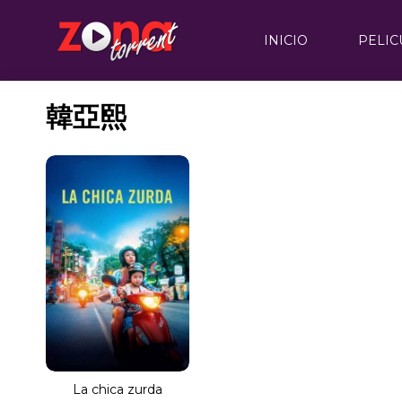
INICIO
PELIC
韓亞熙
La chica zurda