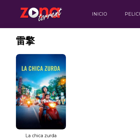
INICIO
PELIC
雷擎
La chica zurda