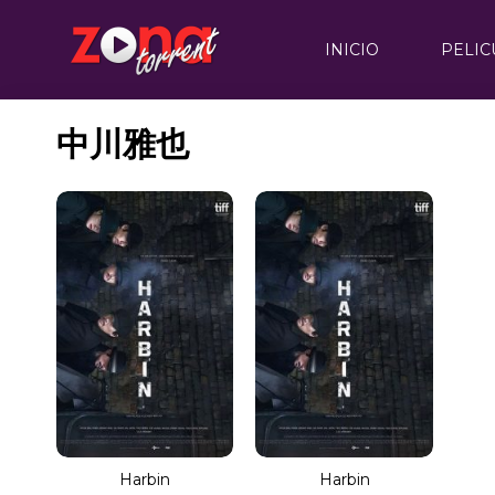
INICIO
PELIC
中川雅也
Harbin
Harbin